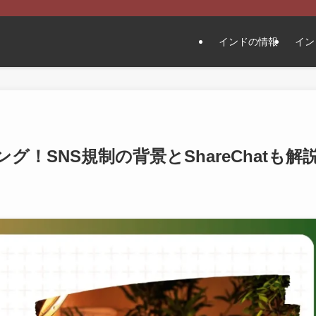
インドの情報
イン
グ！SNS規制の背景とShareChatも解