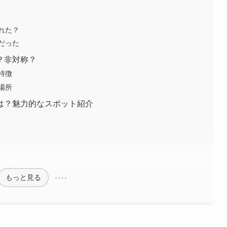
れた？
だった
？非対称？
特徴
場所
は？魅力的なスポット紹介
もっと見る